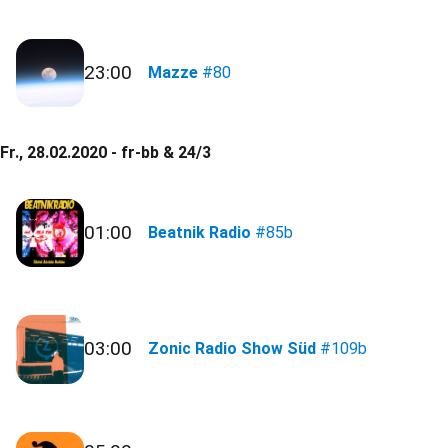
23:00
Mazze
#80
Fr., 28.02.2020 - fr-bb & 24/3
01:00
Beatnik Radio
#85b
03:00
Zonic Radio Show Süd
#109b