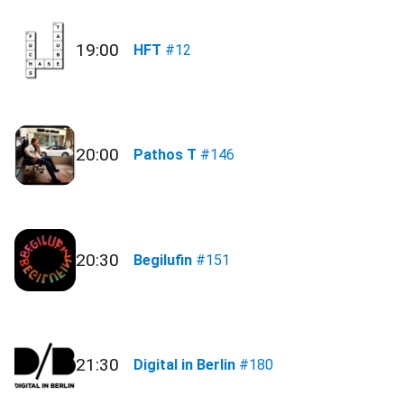
19:00
HFT
#12
20:00
Pathos T
#146
20:30
Begilufin
#151
21:30
Digital in Berlin
#180