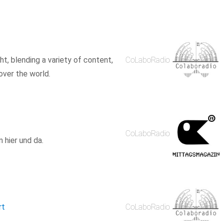
ght, blending a variety of content,
CoLaboRadio
over the world.
CoLaboRadio
 hier und da.
rt
CoLaboRadio