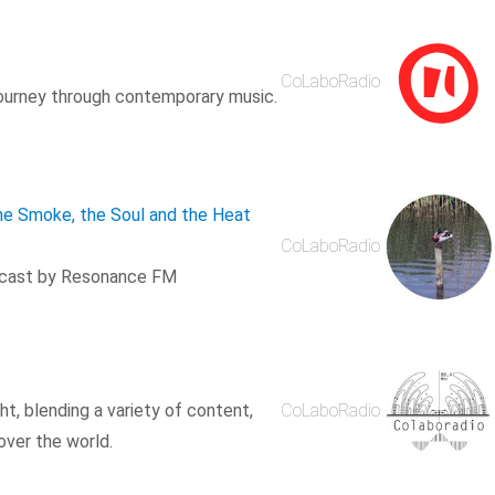
CoLaboRadio
ourney through contemporary music.
The Smoke, the Soul and the Heat
CoLaboRadio
adcast by Resonance FM
ght, blending a variety of content,
CoLaboRadio
over the world.