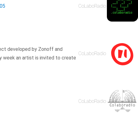
05
CoLaboRadio
oject developed by Zonoff and
CoLaboRadio
y week an artist is invited to create
CoLaboRadio