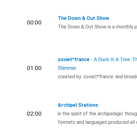
The Down & Out Show
00:00
The Down & Out Show is a monthly j
zoviet*france
- A Duck In A Tree: 
01:00
Shimmer
created by :zoviet*france: and bro
Archipel Stations
02:00
in the spirit of the archipelagic thou
formats and languages produced all 