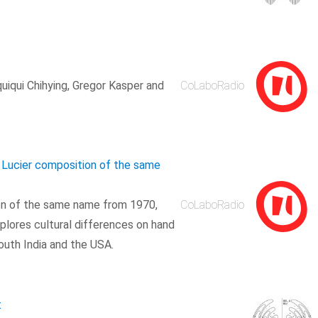
uiqui Chihying, Gregor Kasper and
CoLaboRadio
n Lucier composition of the same
ion of the same name from 1970,
CoLaboRadio
lores cultural differences on hand
South India and the USA.
t