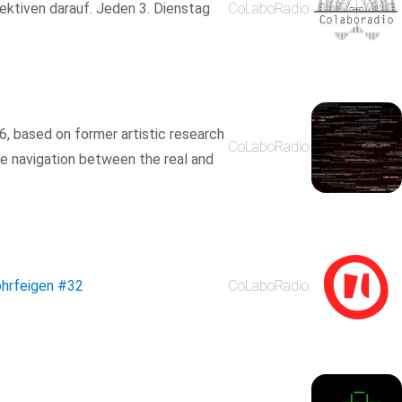
ektiven darauf. Jeden 3. Dienstag
CoLaboRadio
6, based on former artistic research
CoLaboRadio
he navigation between the real and
ohrfeigen
#32
CoLaboRadio