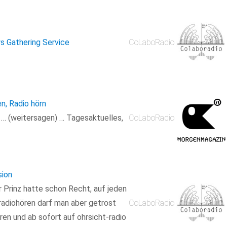
s Gathering Service
CoLaboRadio
en, Radio hörn
n … (weitersagen) … Tagesaktuelles,
CoLaboRadio
sion
r Prinz hatte schon Recht, auf jeden
radiohören darf man aber getrost
CoLaboRadio
en und ab sofort auf ohrsicht-radio