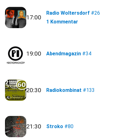
Radio Woltersdorf
#26
17:00
1 Kommentar
19:00
Abendmagazin
#34
20:30
Radiokombinat
#133
21:30
Stroko
#80