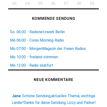
03
04
05
06
07
08
09
KOMMENDE SENDUNG
So.
06:00
-
Radionetzwerk Berlin
Mo.
06:00
-
Corax Morning-Radio
Mo.
07:00
-
MorgenMagazin der Freien Radios
Mo.
10:00
-
freiland-stimmen
Mo.
12:00
-
Radio słubfurt
NEUE KOMMENTARE
Jana
:
Schöne Sendung,aktuelles Thema, wichtige
Lieder!Danke für diese Sendung, Lizzy und Parker!