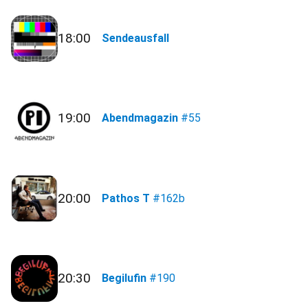
18:00
Sendeausfall
19:00
Abendmagazin
#55
20:00
Pathos T
#162b
20:30
Begilufin
#190